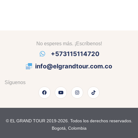
No esperes más. ¡Escríbenos!
+573115114720
info@elgrandtour.com.co
Síguenos
F
Y
I
T
a
o
n
i
c
u
s
k
e
t
t
t
b
u
a
o
o
b
g
k
o
e
r
k
a
© EL GRAND TOUR 2019-2026. Todos los derechos reservados.
m
Bogotá, Colombia