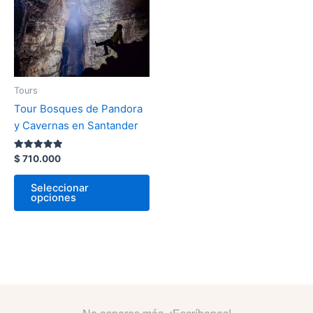
variantes.
Las
opciones
se
pueden
Tours
elegir
Tour Bosques de Pandora
en
y Cavernas en Santander
la
página
Valorado
$
710.000
de
con
5.00
producto
de 5
Seleccionar
opciones