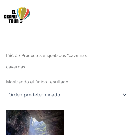
Ir
al
contenido
Inicio
/ Productos etiquetados “cavernas”
cavernas
Mostrando el único resultado
Este
producto
tiene
múltiples