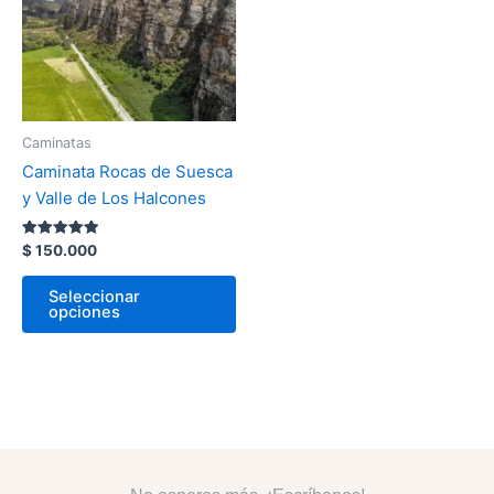
variantes.
Las
opciones
se
pueden
Caminatas
elegir
Caminata Rocas de Suesca
en
y Valle de Los Halcones
la
página
Valorado
$
150.000
de
con
5.00
producto
de 5
Seleccionar
opciones