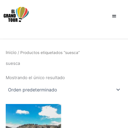
Ir
al
contenido
Inicio
/ Productos etiquetados “suesca”
suesca
Mostrando el único resultado
Este
producto
tiene
múltiples