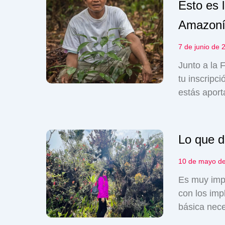
Esto es 
Amazon
7 de junio de 
Junto a la 
tu inscripc
estás aport
Lo que d
10 de mayo d
Es muy impo
con los imp
básica nec