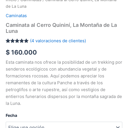
de La Luna
Caminatas
Caminata al Cerro Quininí, La Montaña de La
Luna
(
4
valoraciones de clientes)
Valorado
3
$
160.000
con
5.00
de
5 en base a
valoraciones
Esta caminata nos ofrece la posibilidad de un trekking por
de clientes
senderos ecológicos con abundancia vegetal y de
formaciones rocosas. Aquí podemos apreciar los
remanentes de la cultura Panche a través de los
petroglifos o arte rupestre, así como vestigios de
entierros funerarios dispersos por la montaña sagrada de
la Luna.
Fecha