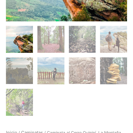
Inicio
Caminatas
/
/ Caminata al Cerro Quininí, La Montaña